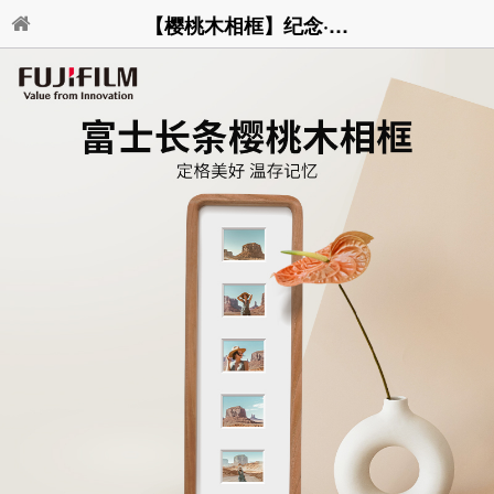
【樱桃木相框】纪念·人生相框·长条相框