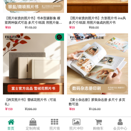
【照片材质的照片书】书本型摄影集 横
【照片材质的照片书】方形照片书 ins风
竖两种版式可选 多尺寸/纸面 用照片做成
多尺寸/纸面 用照片做成的照片书
的照片书
99
149.00
59
89.00
【跨页照片书】雪绒花照片书（可送
【富士杂志册】胶装杂志册 多尺寸 多页
礼）
数可选
159
299.00
89
129.00
首页
定制商城
照片墙
照片冲印
购物车
会员中心